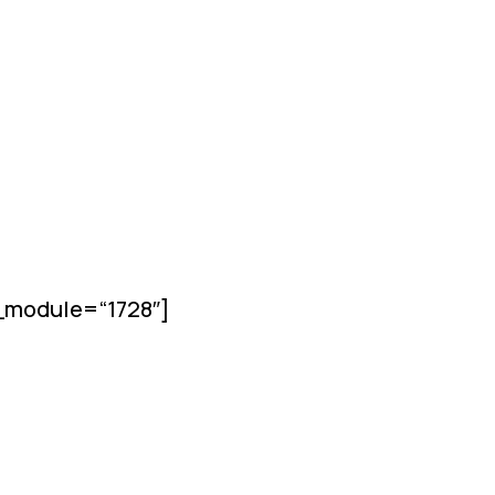
l_module=“1728″]