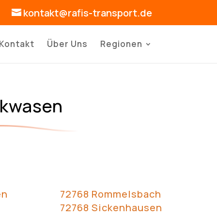
kontakt@rafis-transport.de
Kontakt
Über Uns
Regionen
rkwasen
en
72768 Rommelsbach
72768 Sickenhausen