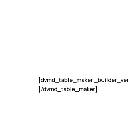
[dvmd_table_maker _builder_ver
[/dvmd_table_maker]