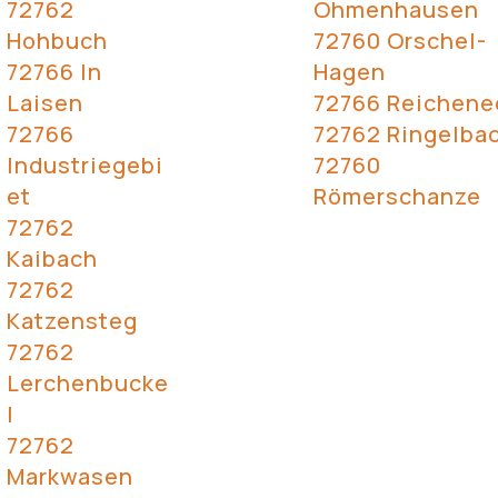
72762
Ohmenhausen
Hohbuch
72760 Orschel-
72766 In
Hagen
Laisen
72766 Reichene
72766
72762 Ringelba
Industriegebi
72760
et
Römerschanze
72762
Kaibach
72762
Katzensteg
72762
Lerchenbucke
l
72762
Markwasen