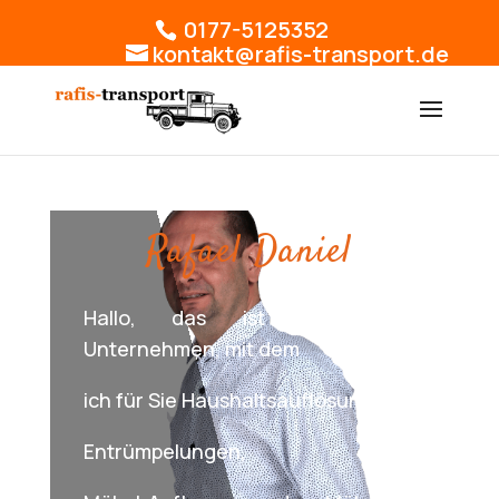
0177-5125352
kontakt@rafis-transport.de
Rafael Daniel
Hallo, das ist mein kleines
Unternehmen, mit dem
ich für Sie Haushaltsauflösungen,
Entrümpelungen,