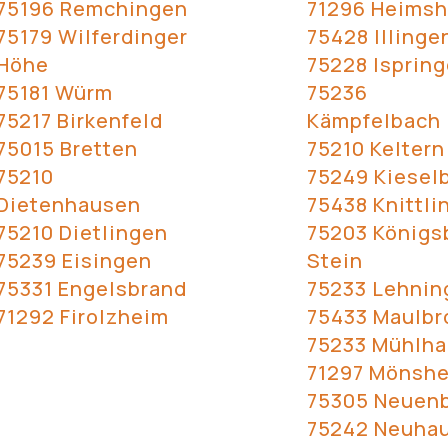
75196 Remchingen
71296 Heims
75179 Wilferdinger
75428 Illinge
Höhe
75228 Isprin
75181 Würm
75236
75217 Birkenfeld
Kämpfelbach
75015 Bretten
75210 Keltern
75210
75249 Kiesel
Dietenhausen
75438 Knittli
75210 Dietlingen
75203 Königs
75239 Eisingen
Stein
75331 Engelsbrand
75233 Lehnin
71292 Firolzheim
75433 Maulbr
75233 Mühlh
71297 Mönsh
75305 Neuen
75242 Neuha