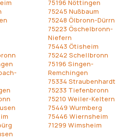
heim
75196 Nöttingen
n
75245 Nußbaum
gen
75248 Ölbronn-Dürrn
75223 Öschelbronn-
Niefern
75443 Ötisheim
bronn
75242 Schellbronn
ngen
75196 Singen-
bach-
Remchingen
75334 Straubenhardt
gen
75233 Tiefenbronn
onn
75210 Weiler-Keltern
ausen
75449 Wurmberg
eim
75446 Wiernsheim
bürg
71299 Wimsheim
usen