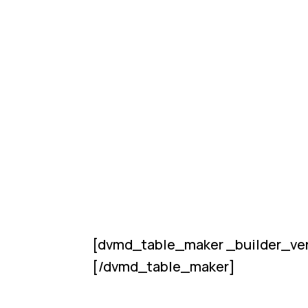
[dvmd_table_maker _builder_ver
[/dvmd_table_maker]