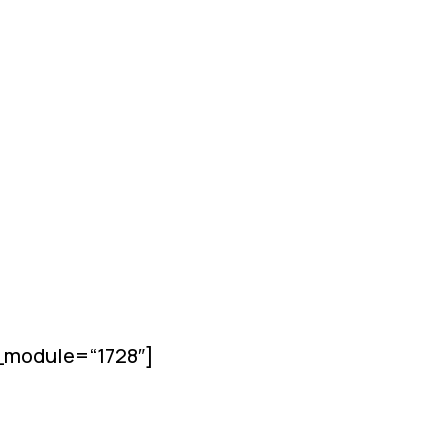
l_module=“1728″]