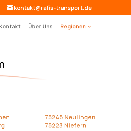
kontakt@rafis-transport.de
Kontakt
Über Uns
Regionen
m
hen
75245 Neulingen
rg
75223 Niefern