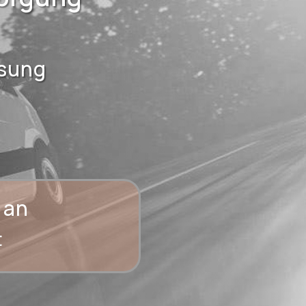
ösung
 an
t