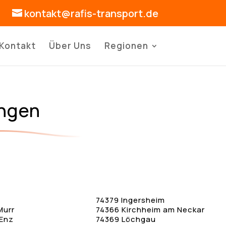
kontakt@rafis-transport.de
Kontakt
Über Uns
Regionen
ingen
74379 Ingersheim
Murr
74366 Kirchheim am Neckar
 Enz
74369 Löchgau