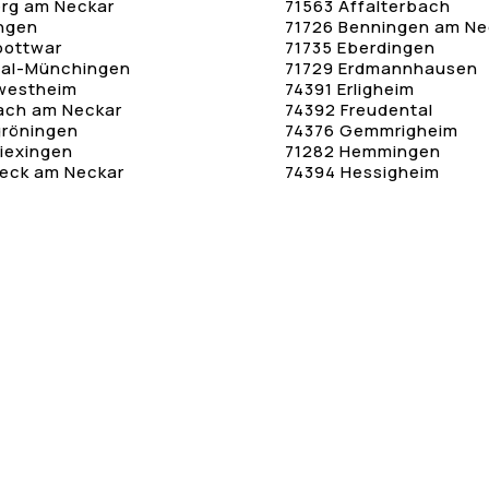
erg am Neckar
71563 Affalterbach
ingen
71726 Benningen am Ne
bottwar
71735 Eberdingen
tal-Münchingen
71729 Erdmannhausen
westheim
74391 Erligheim
ach am Neckar
74392 Freudental
gröningen
74376 Gemmrigheim
iexingen
71282 Hemmingen
eck am Neckar
74394 Hessigheim