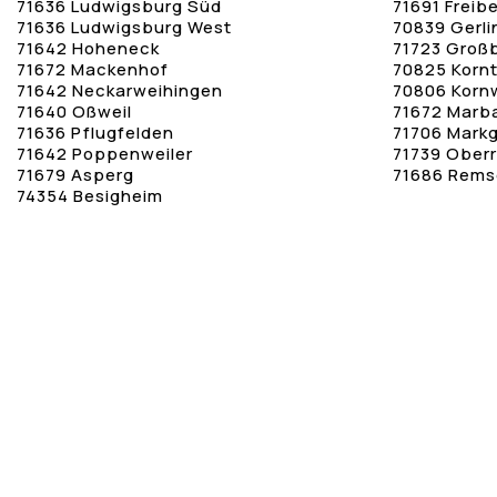
71636 Ludwigsburg Süd
71691 Freib
71636 Ludwigsburg West
70839 Gerl
71642 Hoheneck
71723 Groß
71672 Mackenhof
70825 Korn
71642 Neckarweihingen
70806 Korn
71640 Oßweil
71672 Marb
71636 Pflugfelden
71706 Mark
71642 Poppenweiler
71739 Oberr
71679 Asperg
71686 Rems
74354 Besigheim