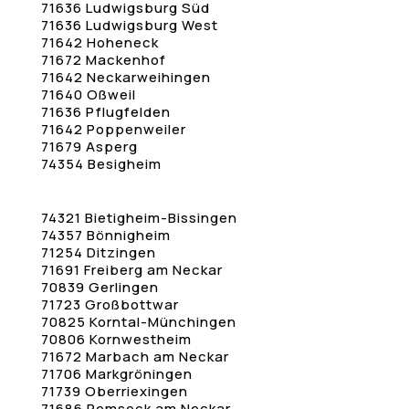
71636 Ludwigsburg Süd
71636 Ludwigsburg West
71642 Hoheneck
71672 Mackenhof
71642 Neckarweihingen
71640 Oßweil
71636 Pflugfelden
71642 Poppenweiler
71679 Asperg
74354 Besigheim
74321 Bietigheim-Bissingen
74357 Bönnigheim
71254 Ditzingen
71691 Freiberg am Neckar
70839 Gerlingen
71723 Großbottwar
70825 Korntal-Münchingen
70806 Kornwestheim
71672 Marbach am Neckar
71706 Markgröningen
71739 Oberriexingen
71686 Remseck am Neckar