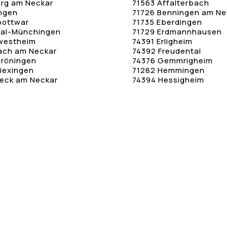
erg am Neckar
71563 Affalterbach
ingen
71726 Benningen am Ne
bottwar
71735 Eberdingen
tal-Münchingen
71729 Erdmannhausen
westheim
74391 Erligheim
ach am Neckar
74392 Freudental
gröningen
74376 Gemmrigheim
iexingen
71282 Hemmingen
eck am Neckar
74394 Hessigheim