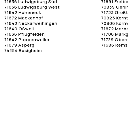
71636 Ludwigsburg Süd
71691 Freib
71636 Ludwigsburg West
70839 Gerl
71642 Hoheneck
71723 Groß
71672 Mackenhof
70825 Korn
71642 Neckarweihingen
70806 Korn
71640 Oßweil
71672 Marb
71636 Pflugfelden
71706 Mark
71642 Poppenweiler
71739 Oberr
71679 Asperg
71686 Rems
74354 Besigheim