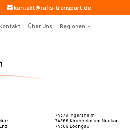
kontakt@rafis-transport.de
Kontakt
Über Uns
Regionen
n
74379 Ingersheim
Murr
74366 Kirchheim am Neckar
 Enz
74369 Löchgau