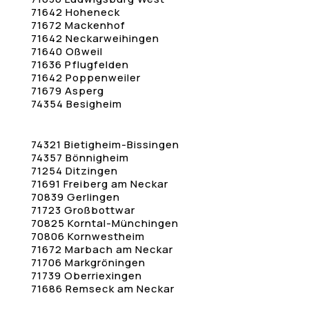
71642 Hoheneck
71672 Mackenhof
71642 Neckarweihingen
71640 Oßweil
71636 Pflugfelden
71642 Poppenweiler
71679 Asperg
74354 Besigheim
74321 Bietigheim-Bissingen
74357 Bönnigheim
71254 Ditzingen
71691 Freiberg am Neckar
70839 Gerlingen
71723 Großbottwar
70825 Korntal-Münchingen
70806 Kornwestheim
71672 Marbach am Neckar
71706 Markgröningen
71739 Oberriexingen
71686 Remseck am Neckar