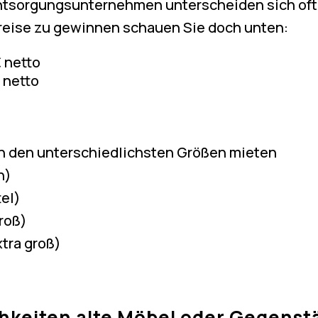
Entsorgungsunternehmen unterscheiden sich oft 
Preise zu gewinnen schauen Sie doch unten:
€ netto
€ netto
in den unterschiedlichsten Größen mieten
n)
tel)
roß)
xtra groß)
hkeiten alte Möbel oder Gegenst