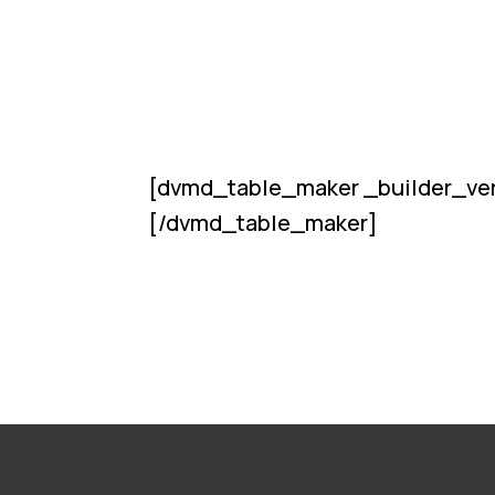
[dvmd_table_maker _builder_ver
[/dvmd_table_maker]