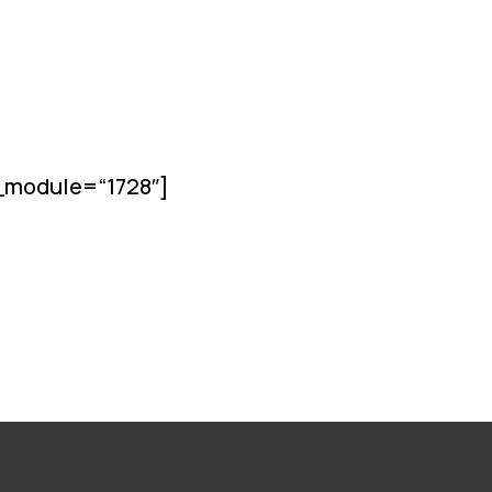
l_module=“1728″]