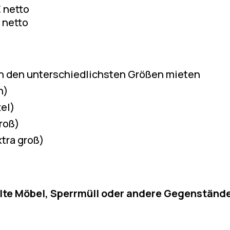
€ netto
€ netto
in den unterschiedlichsten Größen mieten
n)
tel)
roß)
xtra groß)
lte Möbel, Sperrmüll oder andere Gegenständ