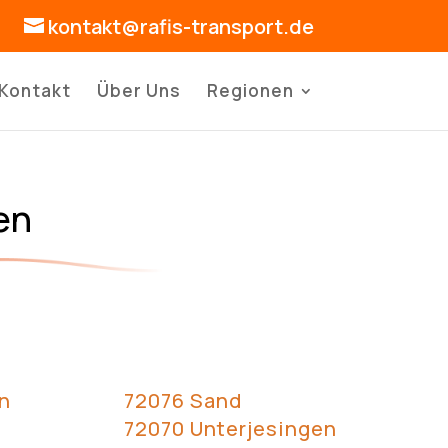
kontakt@rafis-transport.de
Kontakt
Über Uns
Regionen
en
n
72076 Sand
72070 Unterjesingen