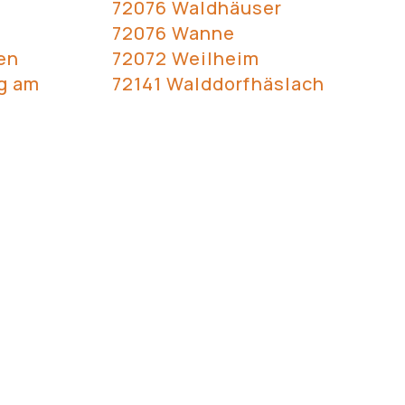
72076 Waldhäuser
72076 Wanne
en
72072 Weilheim
g am
72141 Walddorfhäslach