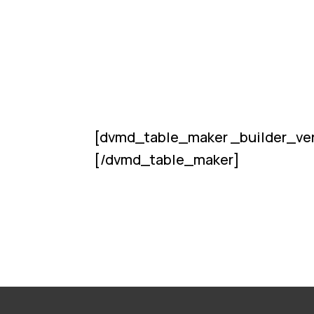
[dvmd_table_maker _builder_ver
[/dvmd_table_maker]