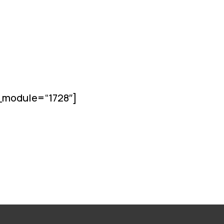
l_module=“1728″]