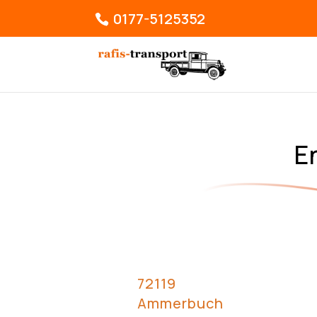
0177-5125352
E
72119
Ammerbuch