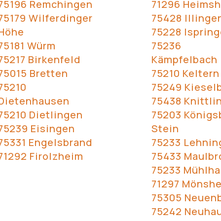
75196 Remchingen
71296 Heims
75179 Wilferdinger
75428 Illinge
Höhe
75228 Isprin
75181 Würm
75236
75217 Birkenfeld
Kämpfelbach
75015 Bretten
75210 Keltern
75210
75249 Kiesel
Dietenhausen
75438 Knittli
75210 Dietlingen
75203 Königs
75239 Eisingen
Stein
75331 Engelsbrand
75233 Lehnin
71292 Firolzheim
75433 Maulbr
75233 Mühlh
71297 Mönsh
75305 Neuen
75242 Neuha