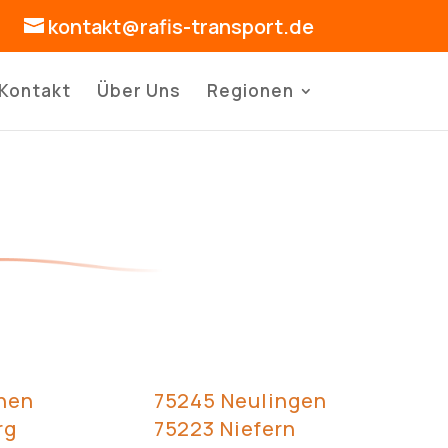
kontakt@rafis-transport.de
Kontakt
Über Uns
Regionen
hen
75245 Neulingen
rg
75223 Niefern