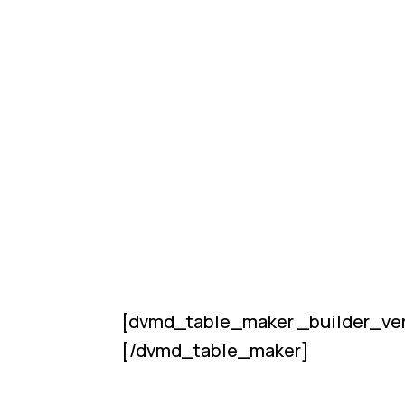
[dvmd_table_maker _builder_ver
[/dvmd_table_maker]