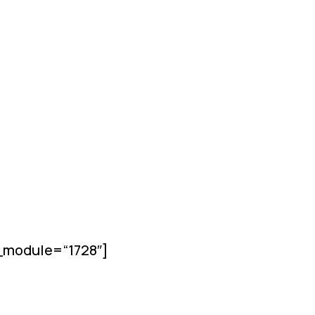
l_module=“1728″]