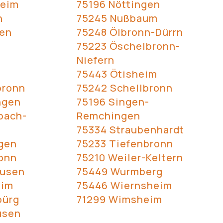
heim
75196 Nöttingen
n
75245 Nußbaum
gen
75248 Ölbronn-Dürrn
75223 Öschelbronn-
Niefern
75443 Ötisheim
bronn
75242 Schellbronn
ngen
75196 Singen-
bach-
Remchingen
75334 Straubenhardt
gen
75233 Tiefenbronn
onn
75210 Weiler-Keltern
ausen
75449 Wurmberg
eim
75446 Wiernsheim
bürg
71299 Wimsheim
usen